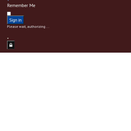
Remember Me
Sign in
Please wait, authorizing ...
×