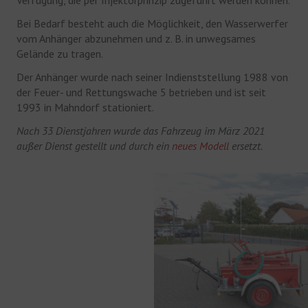
Verfügung, die per Injektorprinzip zugeführt werden können.
EHRENABTEILUNG
Bei Bedarf besteht auch die Möglichkeit, den Wasserwerfer
vom Anhänger abzunehmen und z. B. in unwegsames
NOTRUF 112
Gelände zu tragen.
Der Anhänger wurde nach seiner Indienststellung 1988 von
der Feuer- und Rettungswache 5 betrieben und ist seit
1993 in Mahndorf stationiert.
Nach 33 Dienstjahren wurde das Fahrzeug im März 2021
außer Dienst gestellt und durch ein
neues Modell
ersetzt.