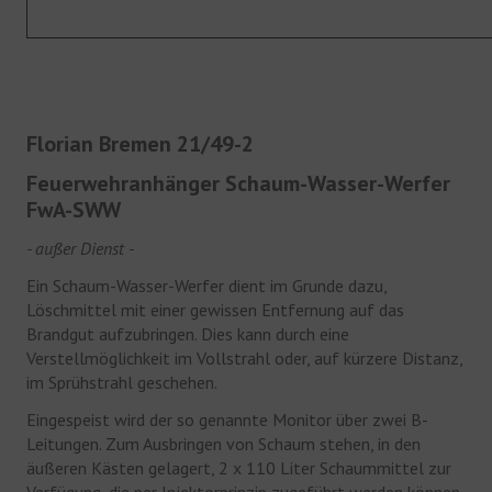
Fahrzeuge
Gerätehaus
Historie
Florian Bremen 21/49-2
JUGENDFEUERWEHR
Feuerwehranhänger Schaum-Wasser-Werfer
FwA-SWW
Jugendfeuerwehr
- außer Dienst -
Bildergalerie
Ein Schaum-Wasser-Werfer dient im Grunde dazu,
Löschmittel mit einer gewissen Entfernung auf das
KINDERFEUERWEHR
Brandgut aufzubringen. Dies kann durch eine
Verstellmöglichkeit im Vollstrahl oder, auf kürzere Distanz,
Kinderfeuerwehr
im Sprühstrahl geschehen.
Bildergalerie
Eingespeist wird der so genannte Monitor über zwei B-
Leitungen. Zum Ausbringen von Schaum stehen, in den
FÖRDERVEREIN
äußeren Kästen gelagert, 2 x 110 Liter Schaummittel zur