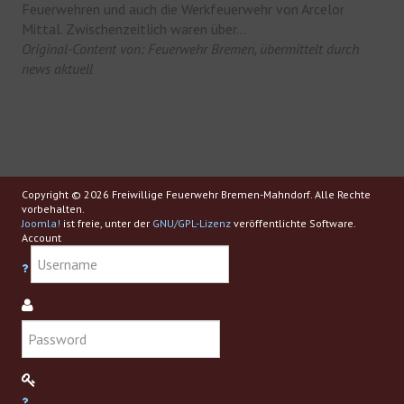
Feuerwehren und auch die Werkfeuerwehr von Arcelor
Mittal. Zwischenzeitlich waren über...
Original-Content von: Feuerwehr Bremen, übermittelt durch
news aktuell
Copyright © 2026 Freiwillige Feuerwehr Bremen-Mahndorf. Alle Rechte
vorbehalten.
Joomla!
ist freie, unter der
GNU/GPL-Lizenz
veröffentlichte Software.
Account