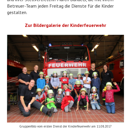
Betreuer-Team jeden Freitag die Dienste für die Kinder
EHRENABTEILUNG
gestalten.
NOTRUF 112
Zur Bildergalerie der Kinderfeuerwehr
Gruppenfoto vom ersten Dienst der Kinderfeuerwehr am 11.08.2017