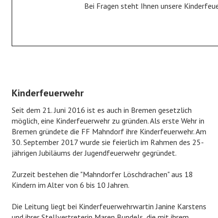
Bei Fragen steht Ihnen unsere Kinderfeu
Fahrzeuge
Gerätehaus
Historie
JUGENDFEUERWEHR
Kinderfeuerwehr
Jugendfeuerwehr
Seit dem 21. Juni 2016 ist es auch in Bremen gesetzlich
Bildergalerie
möglich, eine Kinderfeuerwehr zu gründen. Als erste Wehr in
Bremen gründete die FF Mahndorf ihre Kinderfeuerwehr. Am
KINDERFEUERWEHR
30. September 2017 wurde sie feierlich im Rahmen des 25-
jährigen Jubiläums der Jugendfeuerwehr gegründet.
Kinderfeuerwehr
Zurzeit bestehen die "Mahndorfer Löschdrachen" aus 18
Bildergalerie
Kindern im Alter von 6 bis 10 Jahren.
FÖRDERVEREIN
Die Leitung liegt bei Kinderfeuerwehrwartin Janine Karstens
und ihrer Stellvertreterin Maren Bundels, die mit ihrem