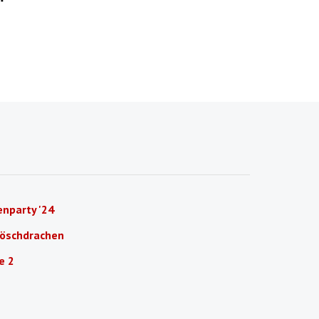
nparty '24
Löschdrachen
e 2