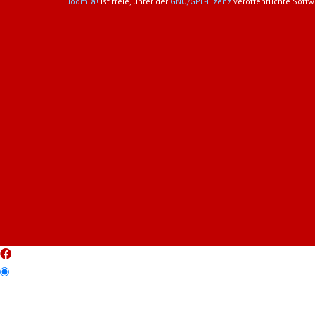
Joomla!
ist freie, unter der
GNU/GPL-Lizenz
veröffentlichte Softw