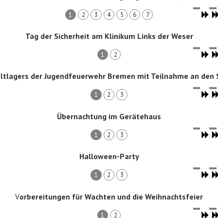
1
2
3
4
5
6
7
Tag der Sicherheit am Klinikum Links der Weser
1
2
ltlagers der Jugendfeuerwehr Bremen mit Teilnahme an den 
1
2
3
Übernachtung im Gerätehaus
1
2
3
Halloween-Party
1
2
3
V
orbereitungen für Wachten und die Weihnachtsfeier
1
2