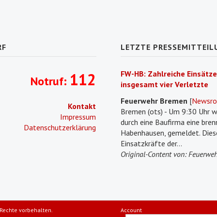
RF
LETZTE PRESSEMITTEIL
FW-HB: Zahlreiche Einsätze
112
Notruf:
insgesamt vier Verletzte
Feuerwehr Bremen
[
Newsr
Kontakt
Bremen (ots) - Um 9:30 Uhr w
Impressum
durch eine Baufirma eine bre
Datenschutzerklärung
Habenhausen, gemeldet. Diese
Einsatzkräfte der...
Original-Content von: Feuerweh
Rechte vorbehalten.
Account