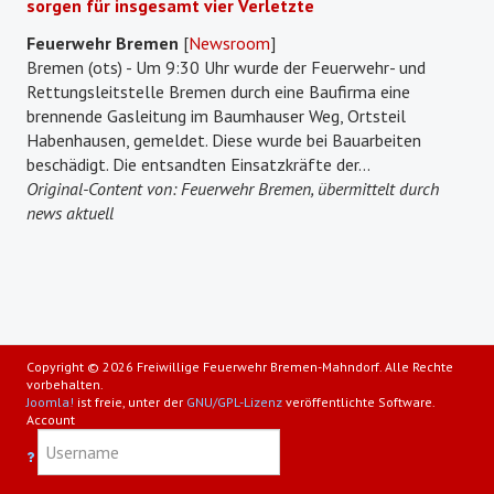
sorgen für insgesamt vier Verletzte
Feuerwehr Bremen
[
Newsroom
]
Bremen (ots) - Um 9:30 Uhr wurde der Feuerwehr- und
Rettungsleitstelle Bremen durch eine Baufirma eine
brennende Gasleitung im Baumhauser Weg, Ortsteil
Habenhausen, gemeldet. Diese wurde bei Bauarbeiten
beschädigt. Die entsandten Einsatzkräfte der...
Original-Content von: Feuerwehr Bremen, übermittelt durch
news aktuell
Copyright © 2026 Freiwillige Feuerwehr Bremen-Mahndorf. Alle Rechte
vorbehalten.
Joomla!
ist freie, unter der
GNU/GPL-Lizenz
veröffentlichte Software.
Account