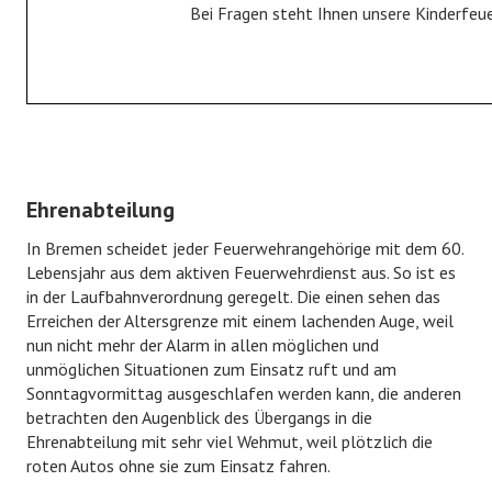
Bei Fragen steht Ihnen unsere Kinderfeu
Fahrzeuge
Gerätehaus
Historie
JUGENDFEUERWEHR
Ehrenabteilung
Jugendfeuerwehr
In Bremen scheidet jeder Feuerwehrangehörige mit dem 60.
Bildergalerie
Lebensjahr aus dem aktiven Feuerwehrdienst aus. So ist es
in der Laufbahnverordnung geregelt. Die einen sehen das
KINDERFEUERWEHR
Erreichen der Altersgrenze mit einem lachenden Auge, weil
nun nicht mehr der Alarm in allen möglichen und
unmöglichen Situationen zum Einsatz ruft und am
Kinderfeuerwehr
Sonntagvormittag ausgeschlafen werden kann, die anderen
Bildergalerie
betrachten den Augenblick des Übergangs in die
Ehrenabteilung mit sehr viel Wehmut, weil plötzlich die
FÖRDERVEREIN
roten Autos ohne sie zum Einsatz fahren.