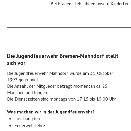
Bei Fragen steht Ihnen unsere Kinderfeu
Fahrzeuge
Gerätehaus
Historie
JUGENDFEUERWEHR
Die Jugendfeuerwehr Bremen-Mahndorf stellt
Jugendfeuerwehr
sich vor
Bildergalerie
Die Jugendfeuerwehr Mahndorf wurde am 31. Oktober
1992 gegründet.
KINDERFEUERWEHR
Die Anzahl der Mitglieder beträgt momentan ca. 25
Mädchen und Jungen.
Kinderfeuerwehr
Die Dienstzeiten sind montags von 17:15 bis 19:00 Uhr.
Bildergalerie
Was machen wir in der Jugendfeuerwehr?
Löschangriffe
FÖRDERVEREIN
Feuerwehrlehre