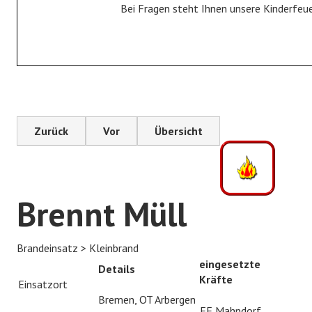
Bei Fragen steht Ihnen unsere Kinderfeu
Fahrzeuge
Gerätehaus
Historie
JUGENDFEUERWEHR
Zurück
Vor
Übersicht
Jugendfeuerwehr
Bildergalerie
Brennt Müll
KINDERFEUERWEHR
Kinderfeuerwehr
Brandeinsatz > Kleinbrand
Bildergalerie
eingesetzte
Details
Kräfte
Einsatzort
FÖRDERVEREIN
Bremen, OT Arbergen
FF Mahndorf