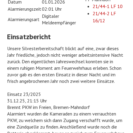
Datum
01.01.2026
21/44-1 LF 10
EHRENABTEILUNG
Alarmierungszeit
02:01 Uhr
21/44-2 LF
Digitaler
Alarmierungsart
16/12
NOTRUF 112
Meldeempfänger
Einsatzbericht
Unsere Silvesterbereitschaft blickt auf eine, zwar dieses
Jahr friedliche, jedoch nicht weniger arbeitsintensive Nacht
zurück. Den eigentlichen Jahreswechsel konnten sie in
einem ruhigen Moment am Feuerwehrhaus erleben. Schon
zuvor gab es den ersten Einsatz in dieser Nacht und im
frisch angebrochenen Jahr noch zwei weitere Einsätze.
Einsatz 23/2025
31.12.25, 21:15 Uhr
Brennt PKW im Freien, Bremen-Mahndorf
Alarmiert wurden die Kameraden zu einem verrauchten
PKW, zu welchem sich dann Zugang verschafft wurde, um
eine Zündquelle zu finden. Anschließend wurde noch die