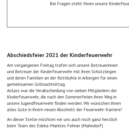
Bei Fragen steht Ihnen unsere Kinderfeu
Fahrzeuge
Gerätehaus
Historie
JUGENDFEUERWEHR
Abschiedsfeier 2021 der Kinderfeuerwehr
Jugendfeuerwehr
Am vergangenen Freitag trafen sich unsere Betreuerinnen
Bildergalerie
und Betreuer der Kinderfeuerwehr mit ihren Schützlingen
und deren Familien an der Rottkuhle in Arbergen für einen
KINDERFEUERWEHR
gemeinsamen Grillnachmittag.
Anlass war die Verabschiedung von sieben Mitgliedern der
Kinderfeuerwehr, die nach den Sommerferien ihren Weg in
Kinderfeuerwehr
unsere Jugendfeuerwehr finden werden. Wir wünschen ihnen
Bildergalerie
alles Gute in ihrem neuen Abschnitt der Feuerwehr-Karriere!
An dieser Stelle möchten wir uns auch noch ganz herzlich
FÖRDERVEREIN
beim Team des Edeka-Marktes Fehner (Mahndorf)