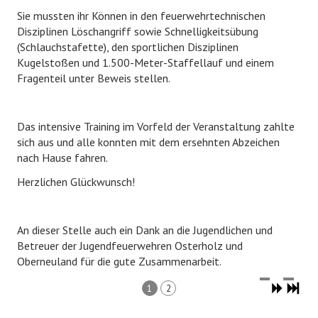
Sie mussten ihr Können in den feuerwehrtechnischen
EHRENABTEILUNG
Disziplinen Löschangriff sowie Schnelligkeitsübung
(Schlauchstafette), den sportlichen Disziplinen
NOTRUF 112
Kugelstoßen und 1.500-Meter-Staffellauf und einem
Fragenteil unter Beweis stellen.
Das intensive Training im Vorfeld der Veranstaltung zahlte
sich aus und alle konnten mit dem ersehnten Abzeichen
nach Hause fahren.
Herzlichen Glückwunsch!
An dieser Stelle auch ein Dank an die Jugendlichen und
Betreuer der Jugendfeuerwehren Osterholz und
Oberneuland für die gute Zusammenarbeit.
1
2