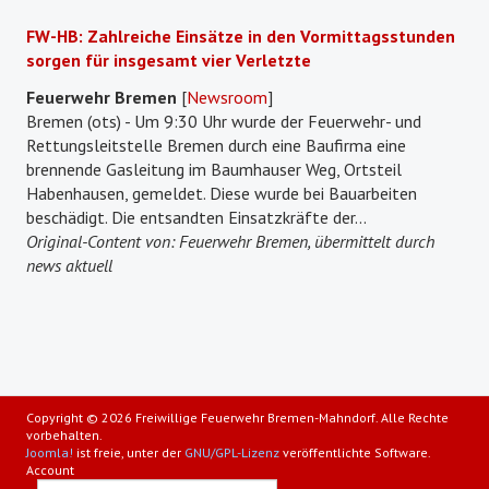
FW-HB: Zahlreiche Einsätze in den Vormittagsstunden
sorgen für insgesamt vier Verletzte
Feuerwehr Bremen
[
Newsroom
]
Bremen (ots) - Um 9:30 Uhr wurde der Feuerwehr- und
Rettungsleitstelle Bremen durch eine Baufirma eine
brennende Gasleitung im Baumhauser Weg, Ortsteil
Habenhausen, gemeldet. Diese wurde bei Bauarbeiten
beschädigt. Die entsandten Einsatzkräfte der...
Original-Content von: Feuerwehr Bremen, übermittelt durch
news aktuell
Copyright © 2026 Freiwillige Feuerwehr Bremen-Mahndorf. Alle Rechte
vorbehalten.
Joomla!
ist freie, unter der
GNU/GPL-Lizenz
veröffentlichte Software.
Account