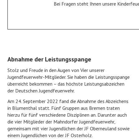
Bei Fragen steht Ihnen unsere Kinderfeu
Fahrzeuge
Gerätehaus
Historie
JUGENDFEUERWEHR
Abnahme der Leistungsspange
Jugendfeuerwehr
Stolz und Freude in den Augen von Vier unserer
Bildergalerie
Jugendfeuerwehr-Mitglieder. Sie haben die Leistungsspange
überreicht bekommen – das höchste Leistungsabzeichen
KINDERFEUERWEHR
der Deutschen Jugendfeuerwehr.
Am 24. September 2022 fand die Abnahme des Abzeichens
Kinderfeuerwehr
in Blumenthal statt. Fünf Gruppen aus Bremen traten
hierzu für fünf verschiedene Disziplinen an. Darunter auch
Bildergalerie
die vier Mitglieder der Mahndorfer Jugendfeuerwehr,
gemeinsam mit vier Jugendlichen der JF Oberneuland sowie
FÖRDERVEREIN
einem Jugendlichen von der JF Osterholz.