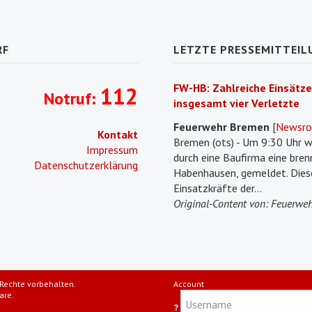
RF
LETZTE PRESSEMITTEIL
FW-HB: Zahlreiche Einsätze
112
Notruf:
insgesamt vier Verletzte
Feuerwehr Bremen
[
Newsr
Kontakt
Bremen (ots) - Um 9:30 Uhr w
Impressum
durch eine Baufirma eine bre
Datenschutzerklärung
Habenhausen, gemeldet. Diese
Einsatzkräfte der...
Original-Content von: Feuerweh
Rechte vorbehalten.
Account
are.