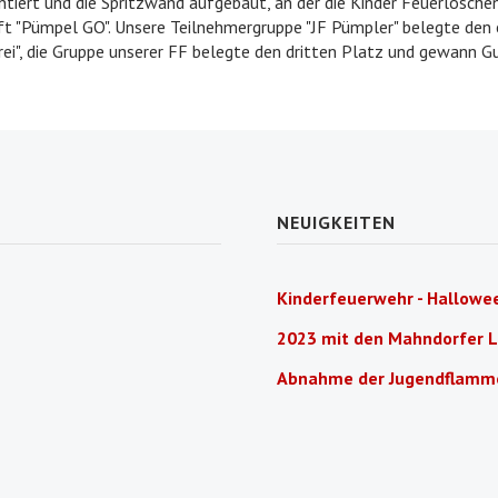
iert und die Spritzwand aufgebaut, an der die Kinder Feuerlöschen
ft "Pümpel GO". Unsere Teilnehmergruppe "JF Pümpler" belegte den
rei", die Gruppe unserer FF belegte den dritten Platz und gewann G
NEUIGKEITEN
Kinderfeuerwehr - Hallowee
2023 mit den Mahndorfer 
Abnahme der Jugendflamm