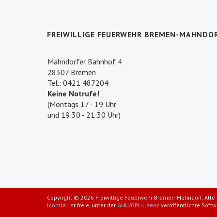
FREIWILLIGE FEUERWEHR BREMEN-MAHNDO
Mahndorfer Bahnhof 4
28307 Bremen
Tel.: 0421 487204
Keine Notrufe!
(Montags 17 - 19 Uhr
und 19:30 - 21:30 Uhr)
Copyright © 2026 Freiwillige Feuerwehr Bremen-Mahndorf. Alle 
Joomla!
ist freie, unter der
GNU/GPL-Lizenz
veröffentlichte Softw