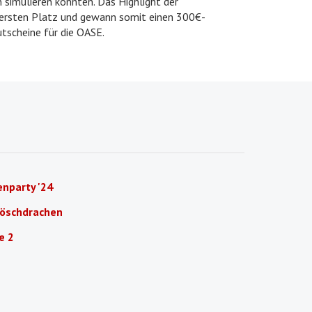
 simulieren konnten. Das Highlight der
 ersten Platz und gewann somit einen 300€-
utscheine für die OASE.
nparty '24
Löschdrachen
e 2