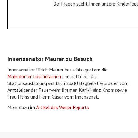
Bei Fragen steht Ihnen unsere Kinderfeu
Fahrzeuge
Gerätehaus
Historie
JUGENDFEUERWEHR
Innensenator Mäurer zu Besuch
Jugendfeuerwehr
Innensenator Ulrich Mäurer besuchte gestern die
Bildergalerie
Mahndorfer Löschdrachen
und hatte bei der
Stationsausbildung sichtlich Spaß! Begleitet wurde er vom
KINDERFEUERWEHR
Amtsleiter der Feuerwehr Bremen Karl-Heinz Knorr sowie
Frau Heins und Herrn Cäsar vom Innensenat.
Kinderfeuerwehr
Mehr dazu im
Artikel des Weser Reports
Bildergalerie
FÖRDERVEREIN