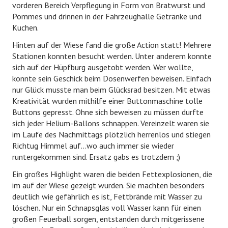
vorderen Bereich Verpflegung in Form von Bratwurst und
EHRENABTEILUNG
Pommes und drinnen in der Fahrzeughalle Getränke und
Kuchen.
NOTRUF 112
Hinten auf der Wiese fand die große Action statt! Mehrere
Stationen konnten besucht werden. Unter anderem konnte
sich auf der Hüpfburg ausgetobt werden. Wer wollte,
konnte sein Geschick beim Dosenwerfen beweisen. Einfach
nur Glück musste man beim Glücksrad besitzen. Mit etwas
Kreativität wurden mithilfe einer Buttonmaschine tolle
Buttons gepresst. Ohne sich beweisen zu müssen durfte
sich jeder Helium-Ballons schnappen. Vereinzelt waren sie
im Laufe des Nachmittags plötzlich herrenlos und stiegen
Richtug Himmel auf...wo auch immer sie wieder
runtergekommen sind. Ersatz gabs es trotzdem ;)
Ein großes Highlight waren die beiden Fettexplosionen, die
im auf der Wiese gezeigt wurden. Sie machten besonders
deutlich wie gefährlich es ist, Fettbrände mit Wasser zu
löschen. Nur ein Schnapsglas voll Wasser kann für einen
großen Feuerball sorgen, entstanden durch mitgerissene