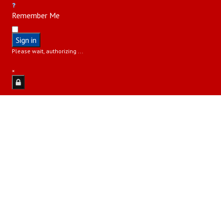
Remember Me
Sign in
Please wait, authorizing ...
×