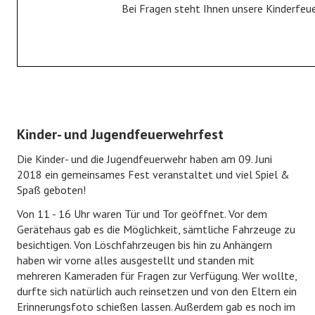
Bei Fragen steht Ihnen unsere Kinderfeu
Fahrzeuge
Gerätehaus
Historie
JUGENDFEUERWEHR
Kinder- und Jugendfeuerwehrfest
Jugendfeuerwehr
Die Kinder- und die Jugendfeuerwehr haben am 09. Juni
Bildergalerie
2018 ein gemeinsames Fest veranstaltet und viel Spiel &
Spaß geboten!
KINDERFEUERWEHR
Von 11 - 16 Uhr waren Tür und Tor geöffnet. Vor dem
Gerätehaus gab es die Möglichkeit, sämtliche Fahrzeuge zu
Kinderfeuerwehr
besichtigen. Von Löschfahrzeugen bis hin zu Anhängern
haben wir vorne alles ausgestellt und standen mit
Bildergalerie
mehreren Kameraden für Fragen zur Verfügung. Wer wollte,
durfte sich natürlich auch reinsetzen und von den Eltern ein
FÖRDERVEREIN
Erinnerungsfoto schießen lassen. Außerdem gab es noch im