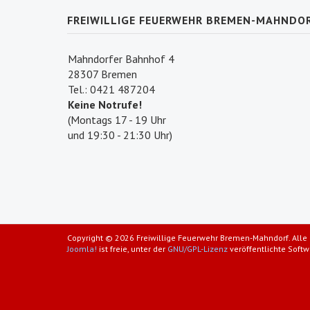
FREIWILLIGE FEUERWEHR BREMEN-MAHNDO
Mahndorfer Bahnhof 4
28307 Bremen
Tel.: 0421 487204
Keine Notrufe!
(Montags 17 - 19 Uhr
und 19:30 - 21:30 Uhr)
Copyright © 2026 Freiwillige Feuerwehr Bremen-Mahndorf. Alle 
Joomla!
ist freie, unter der
GNU/GPL-Lizenz
veröffentlichte Softw