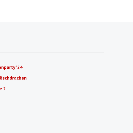
nparty '24
Löschdrachen
e 2