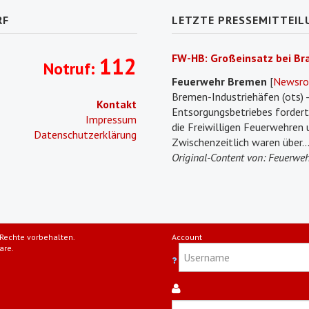
RF
LETZTE PRESSEMITTEIL
FW-HB: Großeinsatz bei Bra
112
Notruf:
Feuerwehr Bremen
[
Newsr
Bremen-Industriehäfen (ots) -
Kontakt
Entsorgungsbetriebes fordert
Impressum
die Freiwilligen Feuerwehren 
Datenschutzerklärung
Zwischenzeitlich waren über..
Original-Content von: Feuerweh
Rechte vorbehalten.
Account
are.