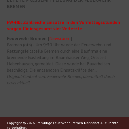
BREMEN
FW-HB: Zahlreiche Einsätze in den Vormittagsstunden
sorgen für insgesamt vier Verletzte
Feuerwehr Bremen
[
Newsroom
]
Bremen (ots) - Um 9:30 Uhr wurde der Feuerwehr- und
Rettungsleitstelle Bremen durch eine Baufirma eine
brennende Gasleitung im Baumhauser Weg, Ortsteil
Habenhausen, gemeldet. Diese wurde bei Bauarbeiten
beschädigt. Die entsandten Einsatzkräfte der...
Original-Content von: Feuerwehr Bremen, übermittelt durch
news aktuell
Copyright © 2026 Freiwillige Feuerwehr Bremen-Mahndorf. Alle Rechte
vorbehalten.