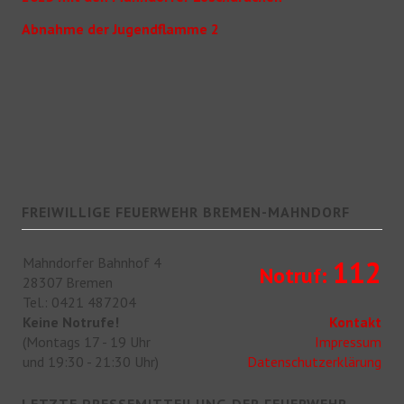
Abnahme der Jugendflamme 2
FREIWILLIGE FEUERWEHR BREMEN-MAHNDORF
Mahndorfer Bahnhof 4
112
Notruf:
28307 Bremen
Tel.: 0421 487204
Keine Notrufe!
Kontakt
(Montags 17 - 19 Uhr
Impressum
und 19:30 - 21:30 Uhr)
Datenschutzerklärung
LETZTE PRESSEMITTEILUNG DER FEUERWEHR