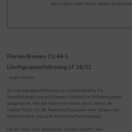
Bei Fragen steht Ihnen unsere Kinderfeu
Fahrzeuge
Gerätehaus
Historie
JUGENDFEUERWEHR
Florian Bremen 21/44-1
Jugendfeuerwehr
Löschgruppenfahrzeug LF 16/12
Bildergalerie
- außer Dienst -
KINDERFEUERWEHR
Ein Löschgruppenfahrzeug ist standardmäßig für
Brandbekämpfung und kleinere technische Hilfeleistungen
Kinderfeuerwehr
ausgerüstet. Wie der Name vermuten lässt, bietet die
Kabine Platz für die Mannschaftsstärke einer Gruppe (ein
Bildergalerie
Einheitsführer und acht Mannschaftsmitglieder).
FÖRDERVEREIN
Die im Heck fest eingebaute Pumpe schafft eine