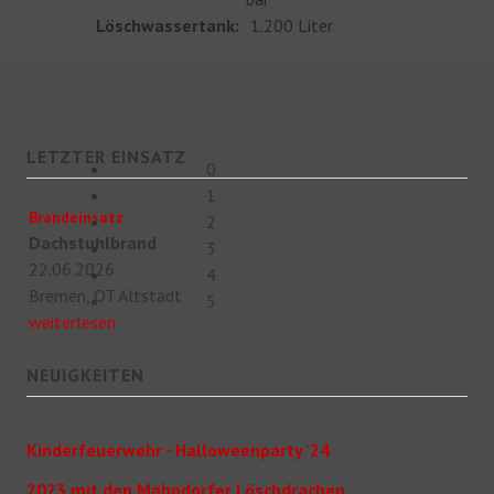
Löschwassertank:
1.200 Liter
LETZTER EINSATZ
0
1
Brandeinsatz
2
Dachstuhlbrand
3
22.06.2026
4
Bremen, OT Altstadt
5
weiterlesen
NEUIGKEITEN
Kinderfeuerwehr - Halloweenparty '24
2023 mit den Mahndorfer Löschdrachen