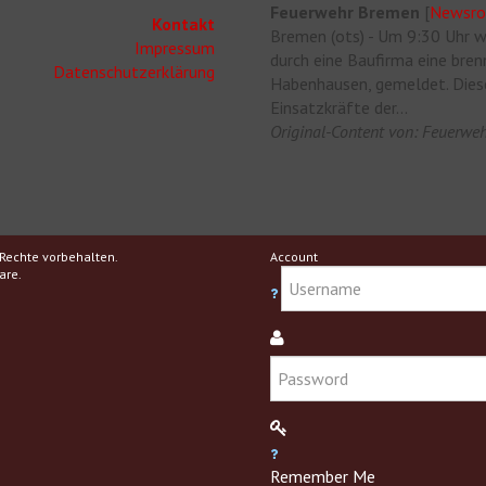
Feuerwehr Bremen
[
Newsr
Kontakt
Bremen (ots) - Um 9:30 Uhr w
Impressum
durch eine Baufirma eine bre
Datenschutzerklärung
Habenhausen, gemeldet. Diese
Einsatzkräfte der...
Original-Content von: Feuerweh
Rechte vorbehalten.
Account
are.
Remember Me