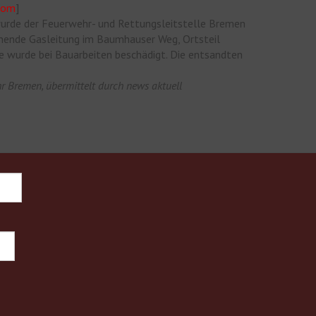
oom
]
urde der Feuerwehr- und Rettungsleitstelle Bremen
nnende Gasleitung im Baumhauser Weg, Ortsteil
 wurde bei Bauarbeiten beschädigt. Die entsandten
r Bremen, übermittelt durch news aktuell