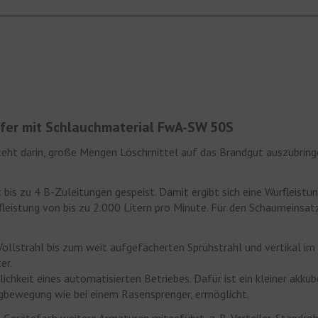
er mit Schlauchmaterial FwA-SW 50S
t darin, große Mengen Löschmittel auf das Brandgut auszubringen.
bis zu 4 B-Zuleitungen gespeist. Damit ergibt sich eine Wurfleistu
rfleistung von bis zu 2.000 Litern pro Minute. Für den Schaumeinsa
lstrahl bis zum weit aufgefächerten Sprühstrahl und vertikal im W
er.
chkeit eines automatisierten Betriebes. Dafür ist ein kleiner akku
ngbewegung wie bei einem Rasensprenger, ermöglicht.