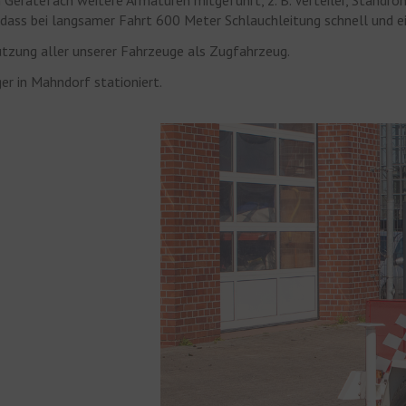
rätefach weitere Armaturen mitgeführt, z. B. Verteiler, Standrohr
sodass bei langsamer Fahrt 600 Meter Schlauchleitung schnell und 
zung aller unserer Fahrzeuge als Zugfahrzeug.
ger in Mahndorf stationiert.