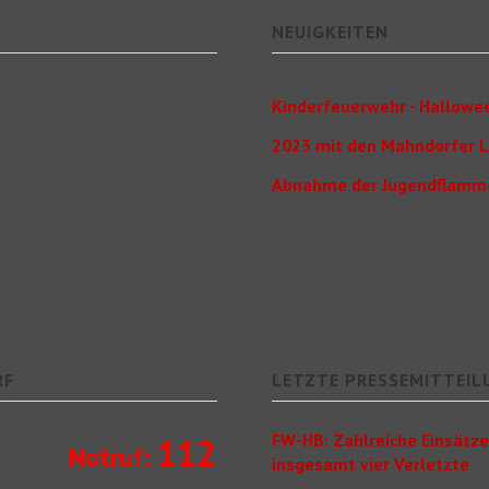
NEUIGKEITEN
Kinderfeuerwehr - Hallowee
2023 mit den Mahndorfer 
Abnahme der Jugendflamm
RF
LETZTE PRESSEMITTEIL
FW-HB: Zahlreiche Einsätze
112
Notruf:
insgesamt vier Verletzte