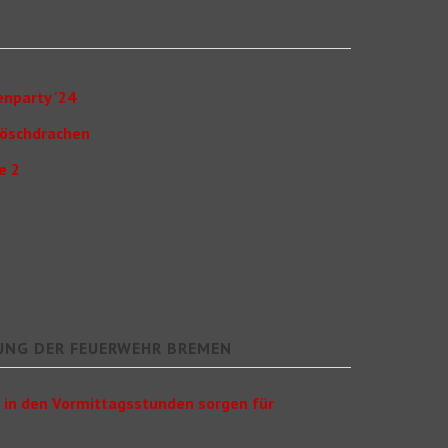
nparty '24
Löschdrachen
e 2
UNG DER FEUERWEHR BREMEN
 in den Vormittagsstunden sorgen für