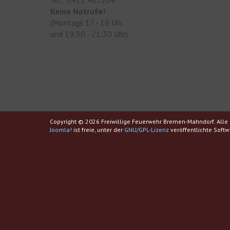
Tel.: 0421 487204
Keine Notrufe!
(Montags 17 - 19 Uhr
und 19:30 - 21:30 Uhr)
Copyright © 2026 Freiwillige Feuerwehr Bremen-Mahndorf. Alle 
Joomla!
ist freie, unter der
GNU/GPL-Lizenz
veröffentlichte Softw