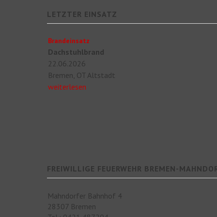
LETZTER EINSATZ
Brandeinsatz
Dachstuhlbrand
22.06.2026
Bremen, OT Altstadt
weiterlesen
FREIWILLIGE FEUERWEHR BREMEN-MAHNDO
Mahndorfer Bahnhof 4
28307 Bremen