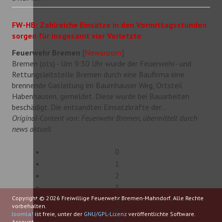
FW-HB: Zahlreiche Einsätze in den Vormittagsstunden
sorgen für insgesamt vier Verletzte
Feuerwehr Bremen
[
Newsroom
]
Bremen (ots) - Um 9:30 Uhr wurde der Feuerwehr- und
Rettungsleitstelle Bremen durch eine Baufirma eine
brennende Gasleitung im Baumhauser Weg, Ortsteil
Habenhausen, gemeldet. Diese wurde bei Bauarbeiten
beschädigt. Die entsandten Einsatzkräfte der...
Original-Content von: Feuerwehr Bremen, übermittelt durch
news aktuell
0
1
2
3
Copyright © 2026 Freiwillige Feuerwehr Bremen-Mahndorf. Alle Rechte
4
vorbehalten.
5
Joomla!
ist freie, unter der
GNU/GPL-Lizenz
veröffentlichte Software.
Account