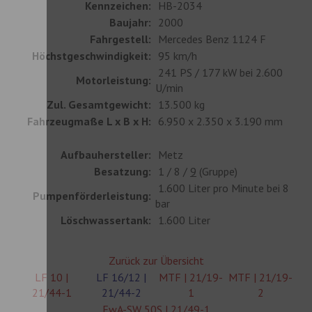
Kennzeichen:
HB-2034
Baujahr:
2000
Fahrgestell:
Mercedes Benz 1124 F
Höchstgeschwindigkeit:
95 km/h
241 PS / 177 kW bei 2.600
Motorleistung:
U/min
Zul. Gesamtgewicht:
13.500 kg
Fahrzeugmaße L x B x H:
6.950 x 2.350 x 3.190 mm
Aufbauhersteller:
Metz
Besatzung:
1 / 8 /
9
(Gruppe)
1.600 Liter pro Minute bei 8
Pumpenförderleistung:
bar
Löschwassertank:
1.600 Liter
Zurück zur Übersicht
LF 10 |
LF 16/12 |
MTF | 21/19-
MTF | 21/19-
21/44-1
21/44-2
1
2
FwA-SW 50S | 21/49-1