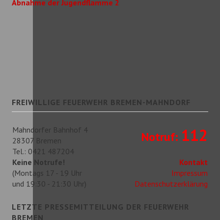
Abnahme der Jugendflamme 2
FREIWILLIGE FEUERWEHR BREMEN-MAHNDORF
Mahndorfer Bahnhof 4
112
Notruf:
28307 Bremen
Tel.: 0421 487204
Keine Notrufe!
Kontakt
(Montags 17 - 19 Uhr
Impressum
und 19:30 - 21:30 Uhr)
Datenschutzerklärung
LETZTE PRESSEMITTEILUNG DER FEUERWEHR
BREMEN