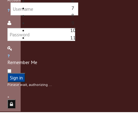
6
7
8
9
10
11
Remember Me
Sign in
Please wait, authorizing ...
×