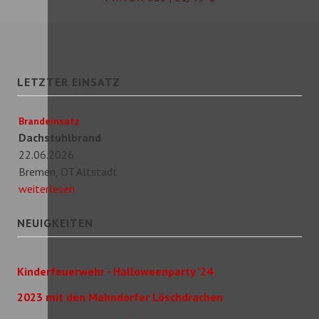
LETZTER EINSATZ
Brandeinsatz
Dachstuhlbrand
22.06.2026
Bremen, OT Altstadt
weiterlesen
NEUIGKEITEN
Kinderfeuerwehr - Halloweenparty '24
2023 mit den Mahndorfer Löschdrachen