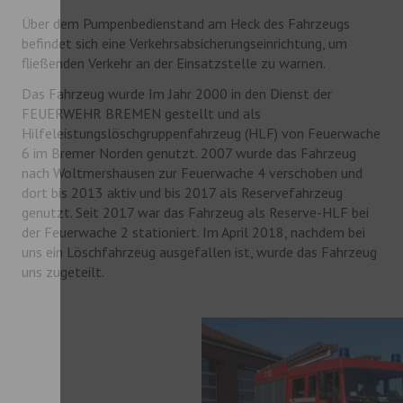
Über dem Pumpenbedienstand am Heck des Fahrzeugs
befindet sich eine Verkehrsabsicherungseinrichtung, um
fließenden Verkehr an der Einsatzstelle zu warnen.
Das Fahrzeug wurde Im Jahr 2000 in den Dienst der
FEUERWEHR BREMEN gestellt und als
Hilfeleistungslöschgruppenfahrzeug (HLF) von Feuerwache
6 im Bremer Norden genutzt. 2007 wurde das Fahrzeug
nach Woltmershausen zur Feuerwache 4 verschoben und
dort bis 2013 aktiv und bis 2017 als Reservefahrzeug
genutzt. Seit 2017 war das Fahrzeug als Reserve-HLF bei
der Feuerwache 2 stationiert. Im April 2018, nachdem bei
uns ein Löschfahrzeug ausgefallen ist, wurde das Fahrzeug
uns zugeteilt.