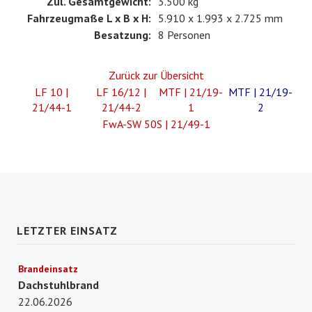
Zul. Gesamtgewicht:
3.500 kg
Fahrzeugmaße L x B x H:
5.910 x 1.993 x 2.725 mm
Besatzung:
8 Personen
Zurück zur Übersicht
LF 10 |
LF 16/12 |
MTF | 21/19-
MTF | 21/19-
21/44-1
21/44-2
1
2
FwA-SW 50S | 21/49-1
LETZTER EINSATZ
Brandeinsatz
Dachstuhlbrand
22.06.2026