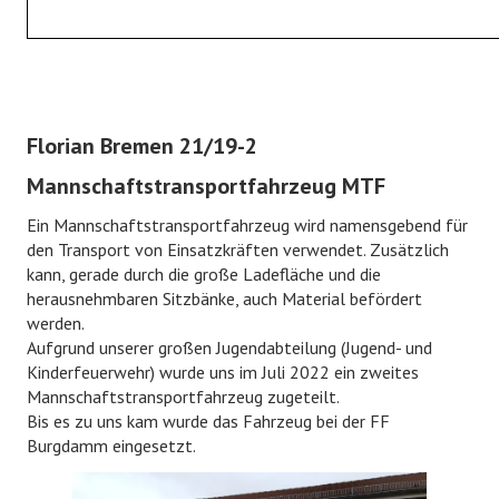
Fahrzeuge
Gerätehaus
Historie
Florian Bremen 21/19-2
JUGENDFEUERWEHR
Mannschaftstransportfahrzeug MTF
Ein Mannschaftstransportfahrzeug wird namensgebend für
Jugendfeuerwehr
den Transport von Einsatzkräften verwendet. Zusätzlich
kann, gerade durch die große Ladefläche und die
Bildergalerie
herausnehmbaren Sitzbänke, auch Material befördert
werden.
KINDERFEUERWEHR
Aufgrund unserer großen Jugendabteilung (Jugend- und
Kinderfeuerwehr) wurde uns im Juli 2022 ein zweites
Kinderfeuerwehr
Mannschaftstransportfahrzeug zugeteilt.
Bis es zu uns kam wurde das Fahrzeug bei der FF
Bildergalerie
Burgdamm eingesetzt.
FÖRDERVEREIN