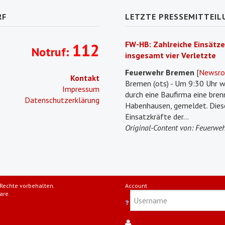
RF
LETZTE PRESSEMITTEIL
FW-HB: Zahlreiche Einsätze
112
Notruf:
insgesamt vier Verletzte
Feuerwehr Bremen
[
Newsr
Kontakt
Bremen (ots) - Um 9:30 Uhr w
Impressum
durch eine Baufirma eine bre
Datenschutzerklärung
Habenhausen, gemeldet. Diese
Einsatzkräfte der...
Original-Content von: Feuerweh
Rechte vorbehalten.
Account
are.