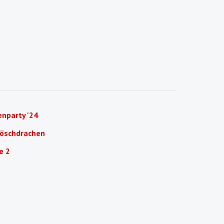
nparty '24
Löschdrachen
e 2