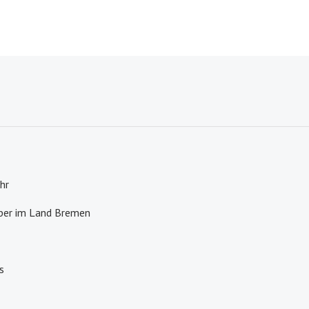
hr
lber im Land Bremen
s