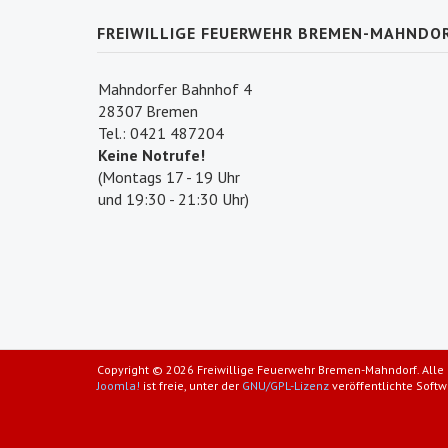
FREIWILLIGE FEUERWEHR BREMEN-MAHNDO
Mahndorfer Bahnhof 4
28307 Bremen
Tel.: 0421 487204
Keine Notrufe!
(Montags 17 - 19 Uhr
und 19:30 - 21:30 Uhr)
Copyright © 2026 Freiwillige Feuerwehr Bremen-Mahndorf. Alle 
Joomla!
ist freie, unter der
GNU/GPL-Lizenz
veröffentlichte Softw